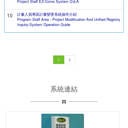
Project Staff EZ-Come System Q＆A
10
計畫人員專區計畫變更系統操作介紹
Program Staff Area - Project Modification And Unified Registry
Inquiry:System Operation Guide
1
2
系統連結