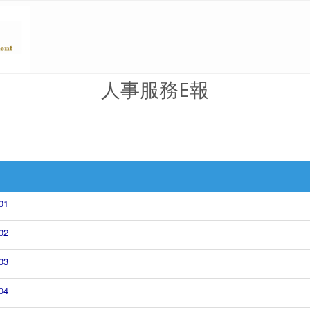
人事服務E報
01
02
03
04