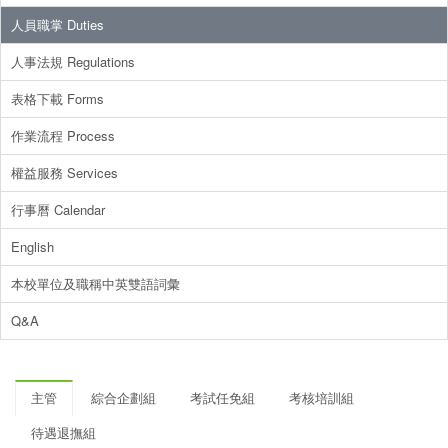
人員職掌 Duties
人事法規 Regulations
表格下載 Forms
作業流程 Process
權益服務 Services
行事曆 Calendar
English
本校單位及職稱中英雙語詞彙
Q&A
主管
綜合企劃組
考試任免組
考核培訓組
待遇退撫組