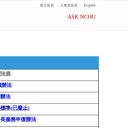
興大首頁
人事室首頁
English
ASK NCHU
關法規
織辦法
審辦法
審標準
(已廢止)
延長服務申復辦法