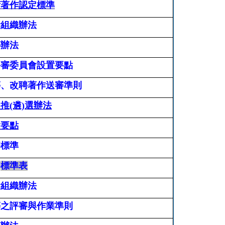
術著作認定標準
會組織辦法
等辦法
評審委員會設置要點
等、改聘著作送審準則
推(遴)選辦法
置要點
審標準
審
標準表
會組織辦法
等之評審與作業準則