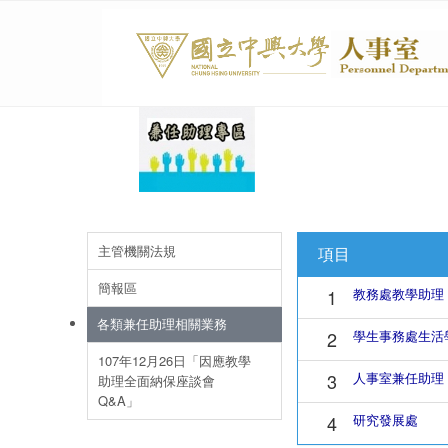
主管機關法規
項目
簡報區
1
教務處教學助理
各類兼任助理相關業務
2
學生事務處生活
107年12月26日「因應教學
3
人事室兼任助理
助理全面納保座談會
Q&A」
4
研究發展處