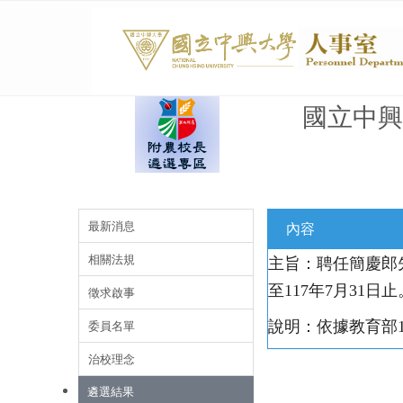
國立中興
最新消息
內容
相關法規
主旨：聘任簡慶郎
至117年7月31日止
徵求啟事
委員名單
說明：依據教育部11
治校理念
遴選結果